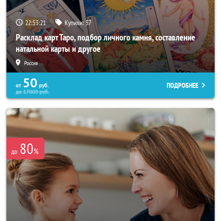
22:53:17
Купили:
37
Расклад карт Таро, подбор личного камня, составление
натальной карты и другое
Россия
50
ПОДРОБНЕЕ
от
руб.
до
17000
руб.
80
%
до