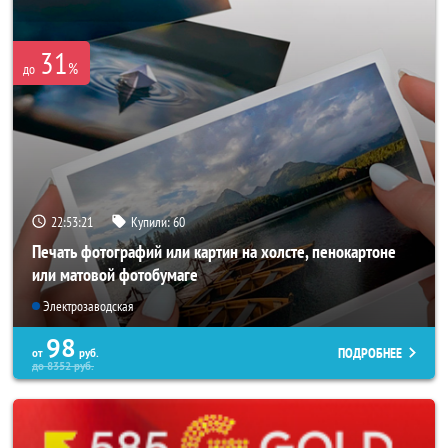
31
%
до
22:53:17
Купили:
60
Печать фотографий или картин на холсте, пенокартоне
или матовой фотобумаге
Электрозаводская
98
ПОДРОБНЕЕ
от
руб.
до
8352
руб.