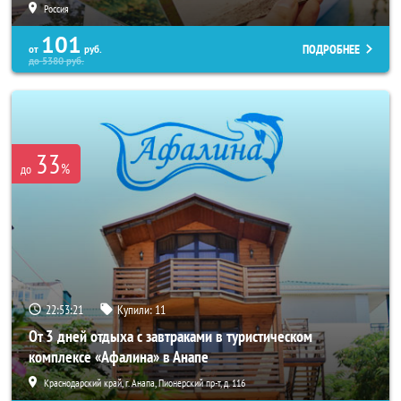
Россия
101
ПОДРОБНЕЕ
от
руб.
до
5380
руб.
33
%
до
22:53:17
Купили:
11
От 3 дней отдыха с завтраками в туристическом
комплексе «Афалина» в Анапе
Краснодарский край, г. Анапа, Пионерский пр-т, д. 116