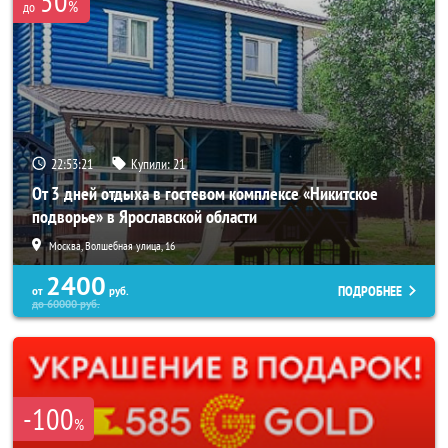
50
%
до
22:53:17
Купили:
21
От 3 дней отдыха в гостевом комплексе «Никитское
подворье» в Ярославской области
Москва, Волшебная улица, 16
2400
ПОДРОБНЕЕ
от
руб.
до
60000
руб.
-100
%