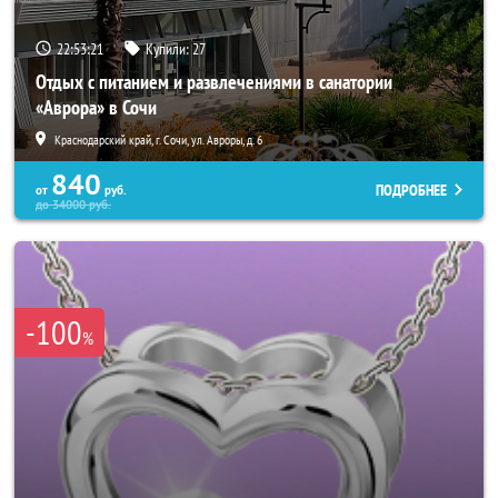
22:53:17
Купили:
27
Отдых с питанием и развлечениями в санатории
«Аврора» в Сочи
Краснодарский край, г. Сочи, ул. Авроры, д. 6
840
ПОДРОБНЕЕ
от
руб.
до
34000
руб.
-100
%