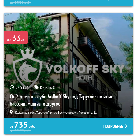
до
13990
руб.
33
%
до
22:53:17
Купили:
8
От 2 дней в клубе Volkoff Sky под Тарусой: питание,
бассейн, мангал и другое
Калужская обл., Тарусский р-н, с. Волковское, ул. Полевая, д. 21
735
ПОДРОБНЕЕ
от
руб.
до
33600
руб.