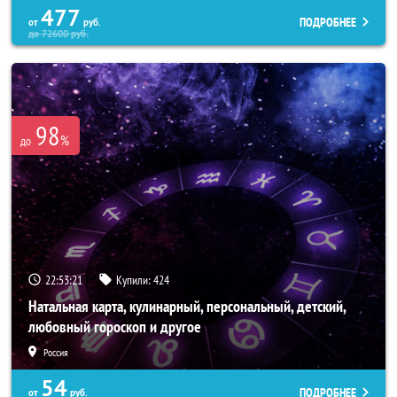
477
ПОДРОБНЕЕ
от
руб.
до
72600
руб.
98
%
до
22:53:17
Купили:
424
Натальная карта, кулинарный, персональный, детский,
любовный гороскоп и другое
Россия
54
ПОДРОБНЕЕ
от
руб.