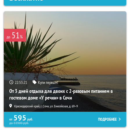
51
%
до
22:53:17
Купи первым!
От 3 дней отдыха для двоих с 2-разовым питанием в
гостевом доме «У речки» в Сочи
Краснодарский край, г. Сочи, ул. Енисейская, д. 69–9
595
ПОДРОБНЕЕ
от
руб.
до
53900
руб.