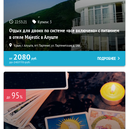
22:53:17
Купили:
3
Отдых для двоих по системе «все включено» с питанием
в отеле Majestic в Алуште
Крым, г. Алушта, пгт. Партенит, ул. Партенитская, д. 14А
2080
ПОДРОБНЕЕ
от
руб.
до
240770
руб.
95
%
до