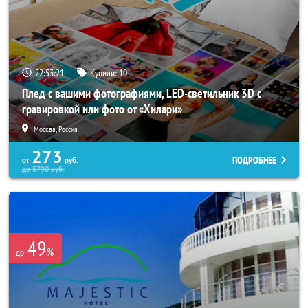
22:53:17
Купили:
10
Плед с вашими фотографиями, LED-светильник 3D с
гравировкой или фото от «Хилари»
Москва, Россия
273
ПОДРОБНЕЕ
от
руб.
до
5790
руб.
49
%
до