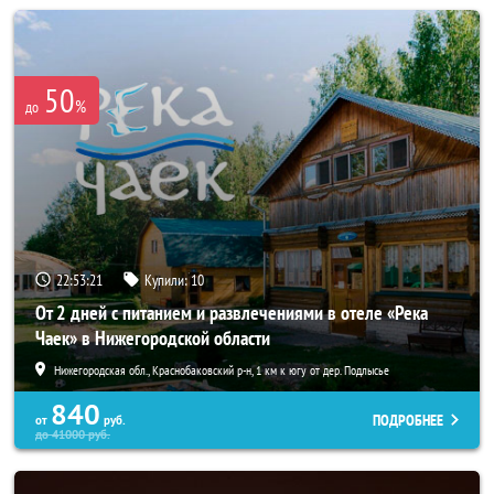
50
%
до
22:53:17
Купили:
10
От 2 дней с питанием и развлечениями в отеле «Река
Чаек» в Нижегородской области
Нижегородская обл., Краснобаковский р-н, 1 км к югу от дер. Подлысье
840
ПОДРОБНЕЕ
от
руб.
до
41000
руб.