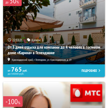
50
%
до
22:53:17
Купили:
2
От 3 дней отдыха для компании до 4 человек в гостевом
доме «Карина» в Геленджике
Краснодарский край, г. Геленджик, ул. Краснодарская, д. 19
765
ПОДРОБНЕЕ
от
руб.
до
54000
руб.
-100
%