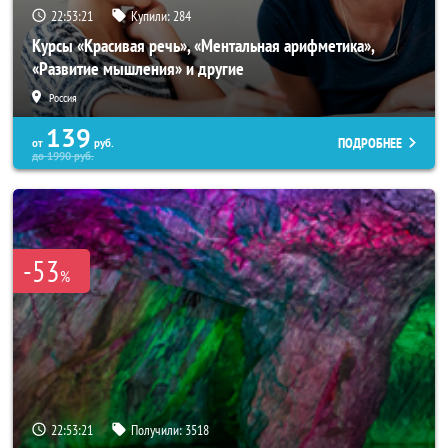
22:53:17
Купили:
284
Курсы «Красивая речь», «Ментальная арифметика»,
«Развитие мышления» и другие
Россия
139
ПОДРОБНЕЕ
от
руб.
до
1990
руб.
-53
%
22:53:17
Получили:
3518