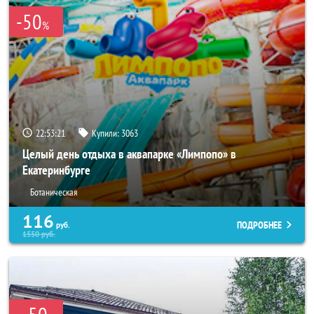
-50
%
22:53:17
Купили:
3063
Целый день отдыха в аквапарке «Лимпопо» в
Екатеринбурге
Ботаническая
116
ПОДРОБНЕЕ
руб.
1550
руб.