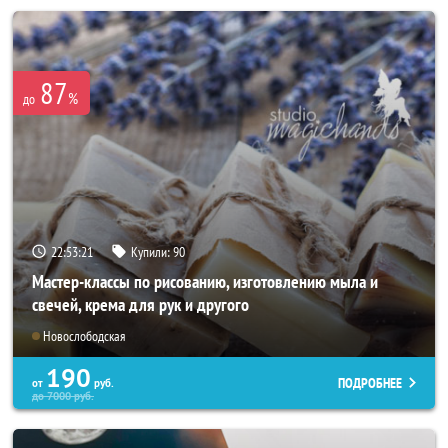
87
%
до
22:53:17
Купили:
90
Мастер-классы по рисованию, изготовлению мыла и
свечей, крема для рук и другого
Новослободская
190
ПОДРОБНЕЕ
от
руб.
до
7000
руб.