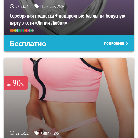
22:53:17
Получили:
2607
Серебряная подвеска + подарочные баллы на бонусную
карту в сети «Линии Любви»
Бесплатно
ПОДРОБНЕЕ
90
%
до
22:53:17
Купили:
295