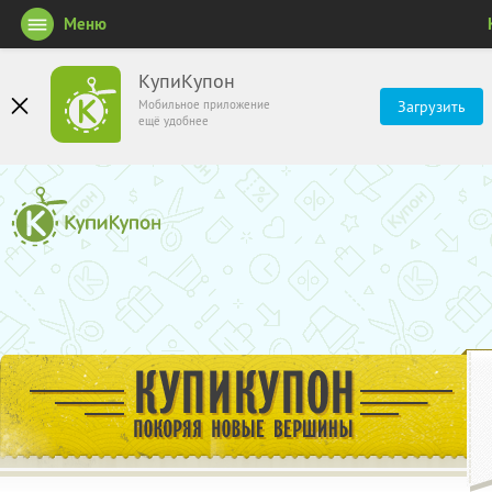
Меню
КупиКупон
Мобильное приложение
Загрузить
ещё удобнее