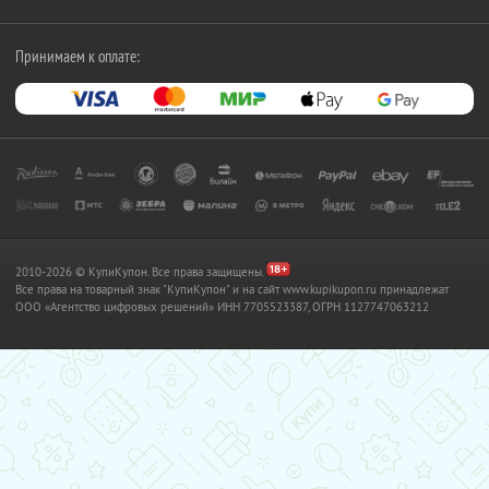
Принимаем к оплате:
2010-2026 © КупиКупон. Все права защищены.
Все права на товарный знак "КупиКупон" и на сайт www.kupikupon.ru принадлежат
OOO «Агентство цифровых решений» ИНН 7705523387, ОГРН 1127747063212