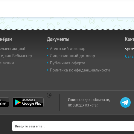
тнёрам
Документы
Кон
елаем акцию!
Агентский договор
spro
е, как Вебмастер
Лицензионный договор
Связ
е акции
Публичная оферта
Политика конфиденциальности
Ищите скидки поблизости,
не выходя из чата: