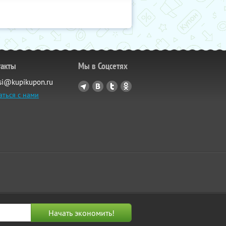
такты
Мы в Соцсетях
si@kupikupon.ru
аться с нами