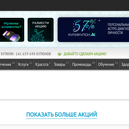
КУПИЛИ:
141 659 698
КУПОНОВ
ДАВАЙТЕ СДЕЛАЕМ АКЦИЮ!
24
12
1
27
49
31
ечения
Услуги
Красота
Товары
Промокоды
Обучение
Здор
ПОКАЗАТЬ БОЛЬШЕ АКЦИЙ