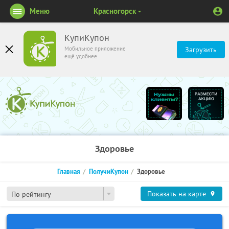
Меню
Красногорск
КупиКупон
Мобильное приложение
Загрузить
ещё удобнее
Здоровье
Главная
ПолучиКупон
Здоровье
Показать на карте
По рейтингу