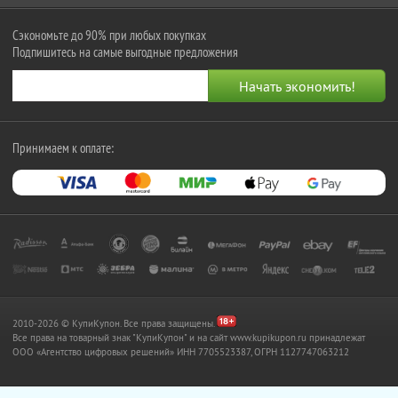
Сэкономьте до 90% при любых покупках
Подпишитесь на самые выгодные предложения
Принимаем к оплате:
2010-2026 © КупиКупон. Все права защищены.
Все права на товарный знак "КупиКупон" и на сайт www.kupikupon.ru принадлежат
OOO «Агентство цифровых решений» ИНН 7705523387, ОГРН 1127747063212