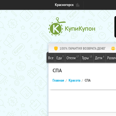
Красногорск
100% ГАРАНТИЯ ВОЗВРАТА ДЕНЕГ
7
17
13
6
Все
Еда
Отели
Туры
Дети
Развл
СПА
Главная
Красота
СПА