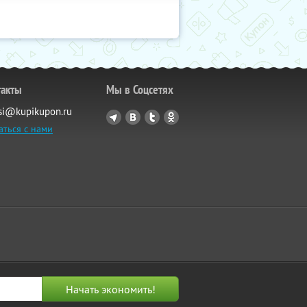
такты
Мы в Соцсетях
si@kupikupon.ru
аться с нами