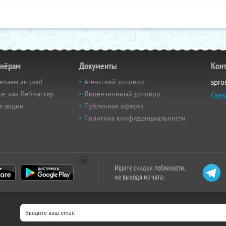
тнёрам
Документы
Кон
елаем акцию!
Агентский договор
spro
е, как Вебмастер
Лицензионный договор
Связ
е акции
Публичная оферта
Политика конфиденциальности
Ищите скидки поблизости,
не выходя из чата: