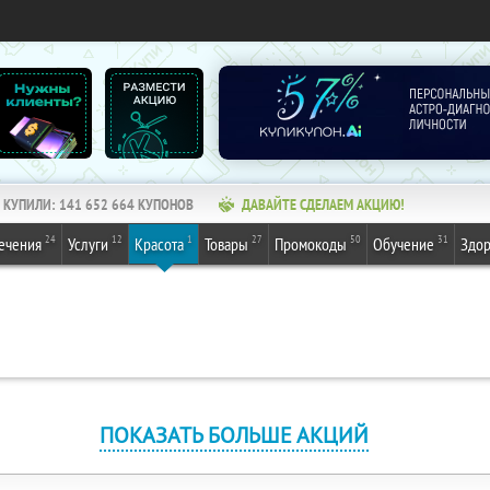
КУПИЛИ:
141 652 664
КУПОНОВ
ДАВАЙТЕ СДЕЛАЕМ АКЦИЮ!
24
12
1
27
50
31
ечения
Услуги
Красота
Товары
Промокоды
Обучение
Здор
ПОКАЗАТЬ БОЛЬШЕ АКЦИЙ