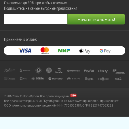
Сэкономьте до 90% при любых покупках
Подпишитесь на самые выгодные предложения
Принимаем к оплате:
2010-2026 © КупиКупон. Все права защищены.
Все права на товарный знак "КупиКупон" и на сайт www.kupikupon.ru принадлежат
OOO «Агентство цифровых решений» ИНН 7705523387, ОГРН 1127747063212