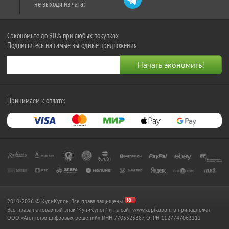
не выходя из чата:
Сэкономьте до 90% при любых покупках
Подпишитесь на самые выгодные предложения
Принимаем к оплате:
2010-2026 © КупиКупон. Все права защищены.
Все права на товарный знак "КупиКупон" и на сайт www.kupikupon.ru принадлежат
OOO «Агентство цифровых решений» ИНН 7705523387, ОГРН 1127747063212