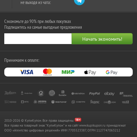
не выходя из чата:
Сэкономьте до 90% при любых покупках
Подпишитесь на самые выгодные предложения
Принимаем к оплате:
2010-2026 © КупиКупон. Все права защищены.
Все права на товарный знак "КупиКупон" и на сайт www.kupikupon.ru принадлежат
OOO «Агентство цифровых решений» ИНН 7705523387, ОГРН 1127747063212