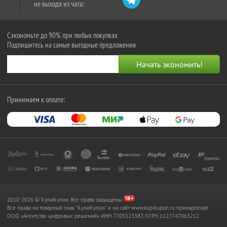
не выходя из чата:
Сэкономьте до 90% при любых покупках
Подпишитесь на самые выгодные предложения
Принимаем к оплате:
2010-2026 © КупиКупон. Все права защищены.
Все права на товарный знак "КупиКупон" и на сайт www.kupikupon.ru принадлежат
OOO «Агентство цифровых решений» ИНН 7705523387, ОГРН 1127747063212