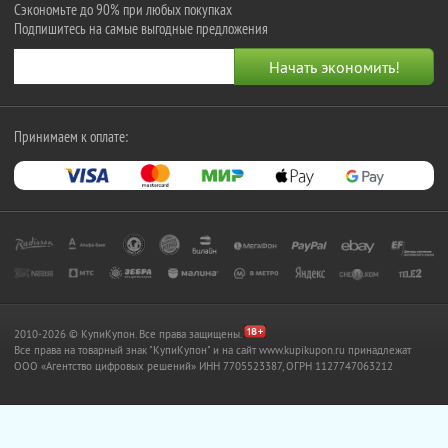
Сэкономьте до 90% при любых покупках
Подпишитесь на самые выгодные предложения
Принимаем к оплате:
2010-2026 © КупиКупон. Все права защищены.
Все права на товарный знак "КупиКупон" и на сайт www.kupikupon.ru принадлежат
OOO «Агентство цифровых решений» ИНН 7705523387, ОГРН 1127747063212