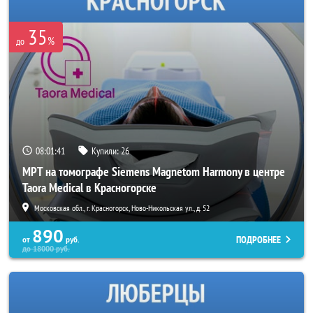
35
%
до
08:01:41
Купили:
26
МРТ на томографе Siemens Magnetom Harmony в центре
Taora Medical в Красногорске
Московская обл., г. Красногорск, Ново-Никольская ул., д. 52
890
ПОДРОБНЕЕ
от
руб.
до
18000
руб.