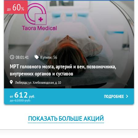
60
%
до
08:01:41
Купили:
56
МРТ головного мозга, артерий и вен, позвоночника,
внутренних органов и суставов
Люберцы, ул. Хлебозаводская, д. 10
612
ПОДРОБНЕЕ
от
руб.
до
62800
руб.
ПОКАЗАТЬ БОЛЬШЕ АКЦИЙ