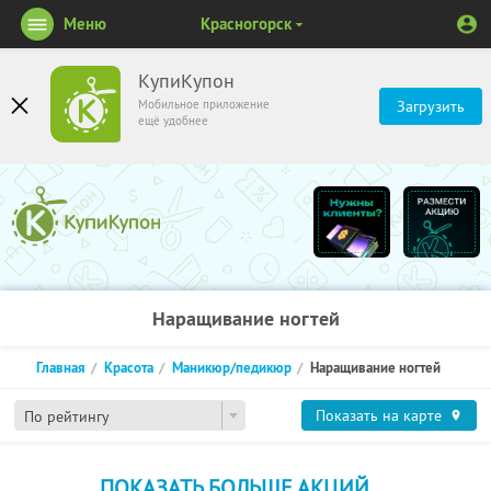
Меню
Красногорск
КупиКупон
Мобильное приложение
Загрузить
ещё удобнее
Наращивание ногтей
Главная
Красота
Маникюр/педикюр
Наращивание ногтей
Показать на карте
По рейтингу
ПОКАЗАТЬ БОЛЬШЕ АКЦИЙ