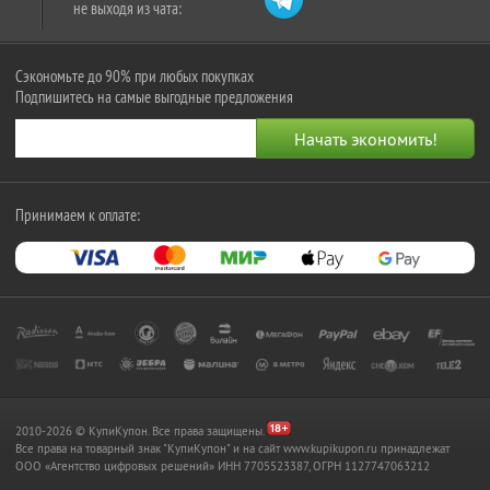
не выходя из чата:
Сэкономьте до 90% при любых покупках
Подпишитесь на самые выгодные предложения
Принимаем к оплате:
2010-2026 © КупиКупон. Все права защищены.
Все права на товарный знак "КупиКупон" и на сайт www.kupikupon.ru принадлежат
OOO «Агентство цифровых решений» ИНН 7705523387, ОГРН 1127747063212