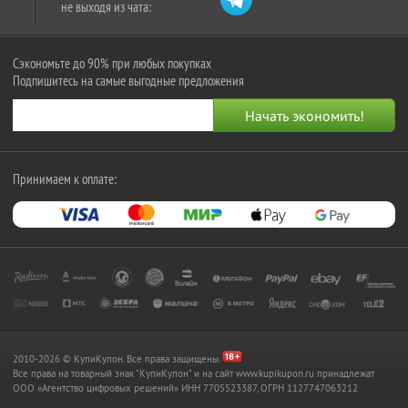
не выходя из чата:
Сэкономьте до 90% при любых покупках
Подпишитесь на самые выгодные предложения
Принимаем к оплате:
2010-2026 © КупиКупон. Все права защищены.
Все права на товарный знак "КупиКупон" и на сайт www.kupikupon.ru принадлежат
OOO «Агентство цифровых решений» ИНН 7705523387, ОГРН 1127747063212