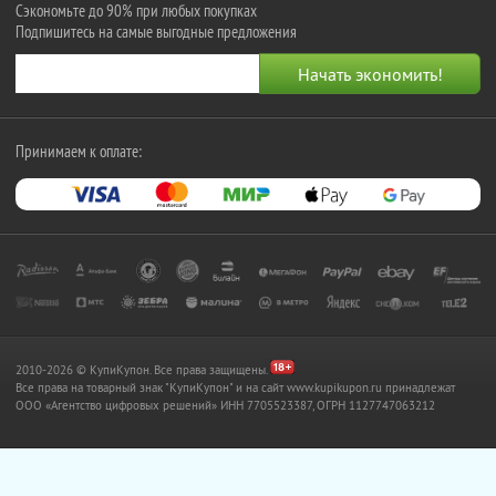
Сэкономьте до 90% при любых покупках
Подпишитесь на самые выгодные предложения
Принимаем к оплате:
2010-2026 © КупиКупон. Все права защищены.
Все права на товарный знак "КупиКупон" и на сайт www.kupikupon.ru принадлежат
OOO «Агентство цифровых решений» ИНН 7705523387, ОГРН 1127747063212