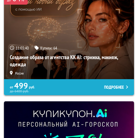
11:03:39
Купили:
64
Создание образа от агентства KK AI: стрижка, макияж,
одежда
Россия
499
ПОДРОБНЕЕ
от
руб.
до
6400
руб.