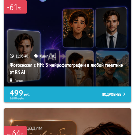
-61
%
11:03:39
Купили:
81
Фотосессия с ИИ: 3 нейрофотографии в любой тематике
от KK AI
Россия
499
ПОДРОБНЕЕ
руб.
1290
руб.
64
%
до