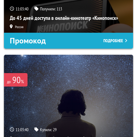
11:03:39
Получили:
113
До 45 дней доступа в онлайн-кинотеатр «Кинопоиск»
Россия
Промокод
ПОДРОБНЕЕ
90
%
до
11:03:39
Купили:
29