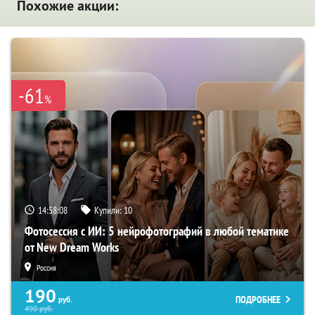
Похожие акции:
-61
%
14:58:08
Купили:
10
Фотосессия с ИИ: 5 нейрофотографий в любой тематике
от New Dream Works
Россия
190
ПОДРОБНЕЕ
руб.
490
руб.