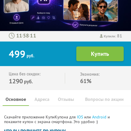
81
:
:
Купили:
499
руб.
Цена без скидки:
Экономия:
1290
61%
руб.
Основное
Адреса
Отзывы
Вопросы по акции
Скачайте приложение КупиКупона для
IOS
или
Android
и
покажите купон с экрана смартфона. Это удобно :)