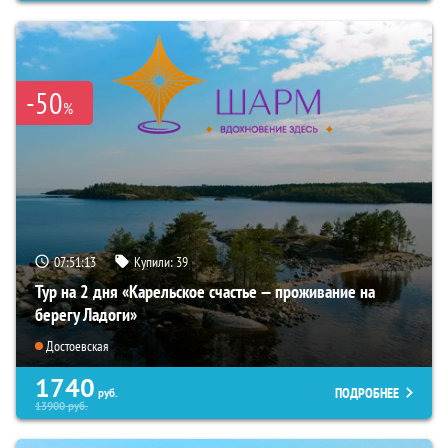
-50
%
07:51:12
Купили:
39
Тур на 2 дня «Карельское счастье — проживание на
берегу Ладоги»
Достоевская
1740
ПОДРОБНЕЕ
руб.
13900
руб.