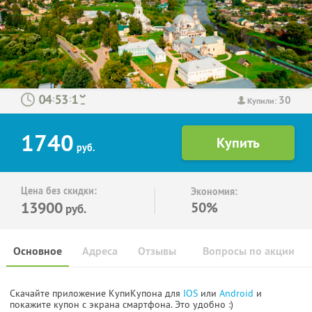
30
:
:
Купили:
1740
руб.
Цена без скидки:
Экономия:
13900
50%
руб.
Основное
Адреса
Отзывы
Вопросы по акции
Скачайте приложение КупиКупона для
IOS
или
Android
и
покажите купон с экрана смартфона. Это удобно :)