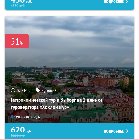
ПОДРОБНЕЕ
руб.
4550
руб.
-51
%
07:51:12
Купили:
5
Гастрономический тур в Выборг на 1 день от
туроператора «ХохломаТур»
Сенная площадь
620
ПОДРОБНЕЕ
руб.
6290
руб.