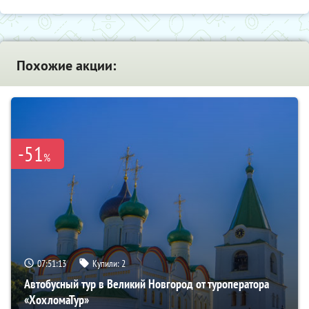
Похожие акции:
-51
%
07:51:12
Купили:
2
Автобусный тур в Великий Новгород от туроператора
«ХохломаТур»