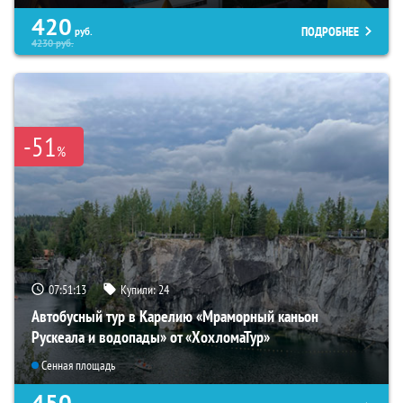
420
ПОДРОБНЕЕ
руб.
4230
руб.
-51
%
07:51:12
Купили:
24
Автобусный тур в Карелию «Мраморный каньон
Рускеала и водопады» от «ХохломаТур»
Сенная площадь
450