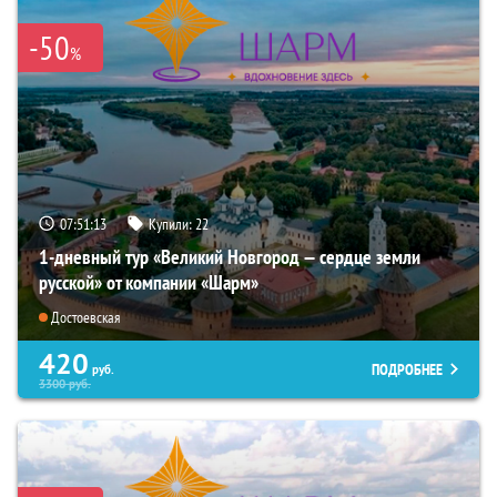
-50
%
07:51:12
Купили:
22
1-дневный тур «Великий Новгород — сердце земли
русской» от компании «Шарм»
Достоевская
420
ПОДРОБНЕЕ
руб.
3300
руб.