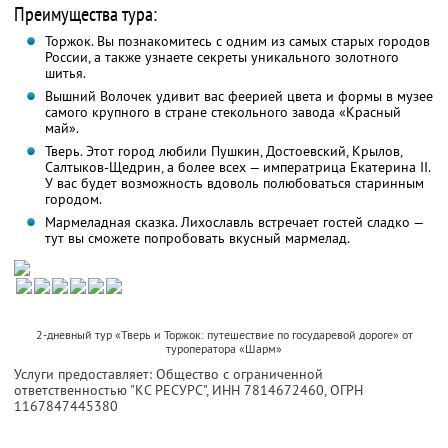
Преимущества тура:
Торжок. Вы познакомитесь с одним из самых старых городов
России, а также узнаете секреты уникального золотного
шитья.
Вышний Волочек удивит вас феерией цвета и формы в музее
самого крупного в стране стекольного завода «Красный
май».
Тверь. Этот город любили Пушкин, Достоевский, Крылов,
Салтыков-Щедрин, а более всех — императрица Екатерина II.
У вас будет возможность вдоволь полюбоваться старинным
городом.
Мармеладная сказка. Лихославль встречает гостей сладко —
тут вы сможете попробовать вкусный мармелад.
2-дневный тур «Тверь и Торжок: путешествие по государевой дороге» от
туроператора «Шарм»
Услуги предоставляет: Общество с ограниченной
ответственностью "КС РЕСУРС",
ИНН 7814672460
, ОГРН
1167847445380