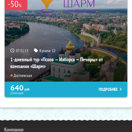
-50
%
07:51:12
Купили:
12
1-дневный тур «Псков — Изборск — Печоры» от
компании «Шарм»
Достоевская
640
ПОДРОБНЕЕ
руб.
5100
руб.
Компания