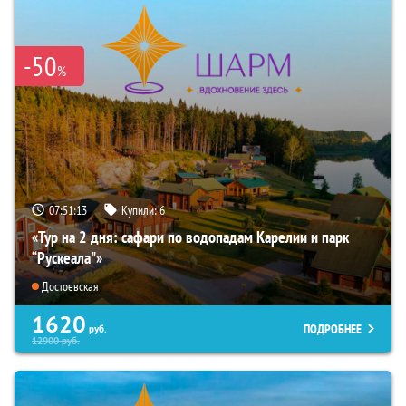
-50
%
07:51:12
Купили:
6
«Тур на 2 дня: сафари по водопадам Карелии и парк
“Рускеала"»
Достоевская
1620
ПОДРОБНЕЕ
руб.
12900
руб.