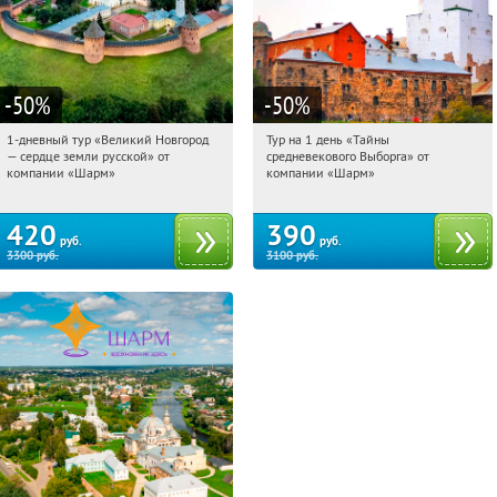
-50
%
-50
%
1-дневный тур «Великий Новгород
Тур на 1 день «Тайны
21:19:41
Купили:
22
21:19:41
Купили:
58
— сердце земли русской» от
средневекового Выборга» от
Достоевская
Достоевская
компании «Шарм»
компании «Шарм»
420
390
руб.
руб.
3300
руб.
3100
руб.