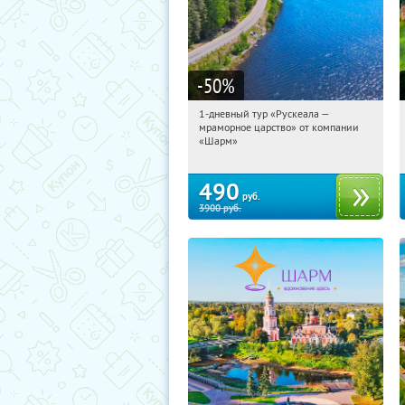
-50
%
1-дневный тур «Рускеала —
21:19:41
Купили:
48
мраморное царство» от компании
Достоевская
«Шарм»
490
руб.
3900
руб.