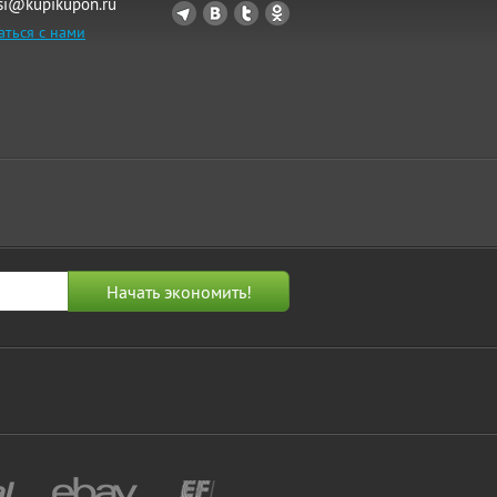
si@kupikupon.ru
аться с нами