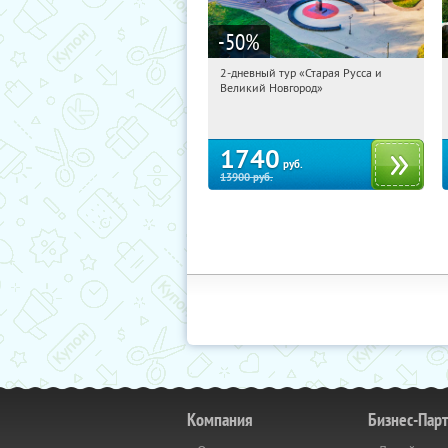
-50
%
2-дневный тур «Старая Русса и
21:19:41
Купили:
8
Великий Новгород»
Достоевская
1740
руб.
13900
руб.
Компания
Бизнес-Пар