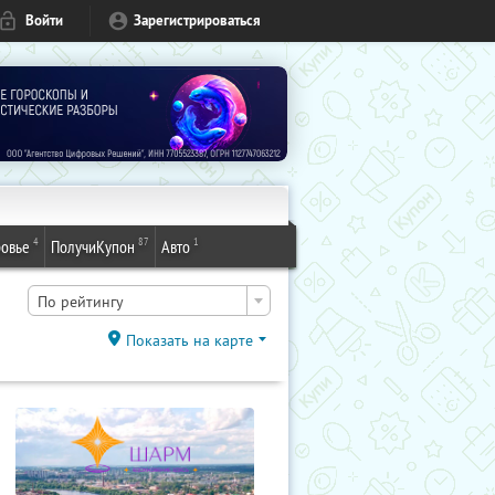
Войти
Зарегистрироваться
4
87
1
овье
ПолучиКупон
Авто
По рейтингу
Показать на карте