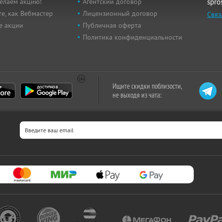
елаем акцию!
Агентский договор
spro
е, как Вебмастер
Лицензионный договор
Связ
е акции
Публичная оферта
Политика конфиденциальности
Ищите скидки поблизости,
не выходя из чата: