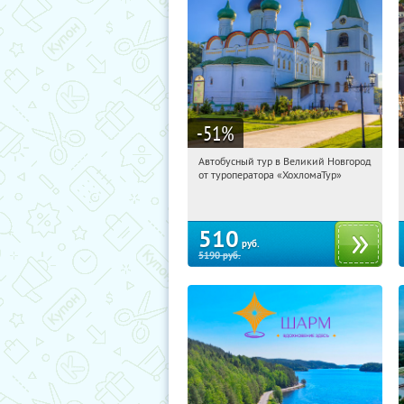
-51
%
Автобусный тур в Великий Новгород
21:19:41
Купили:
2
от туроператора «ХохломаТур»
Сенная площадь
510
руб.
5190
руб.