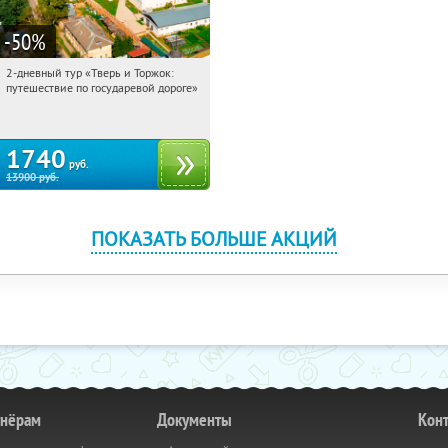
-50
%
2-дневный тур «Тверь и Торжок:
21:19:41
Купили:
30
путешествие по государевой дороге»
Достоевская
1740
руб.
13900
руб.
ПОКАЗАТЬ БОЛЬШЕ АКЦИЙ
тнёрам
Документы
Кон