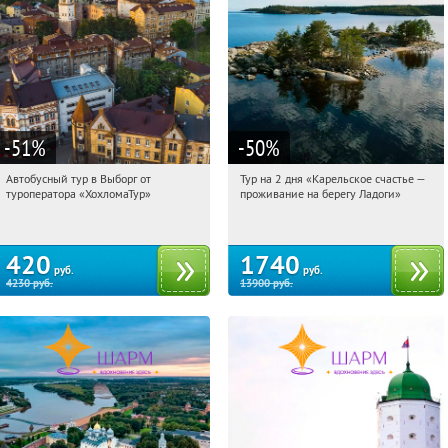
-51
%
-50
%
Автобусный тур в Выборг от
Тур на 2 дня «Карельское счастье —
21:19:41
Купили:
9
21:19:41
Купили:
39
туроператора «ХохломаТур»
проживание на берегу Ладоги»
Сенная площадь
Достоевская
420
1740
руб.
руб.
4230
руб.
13900
руб.