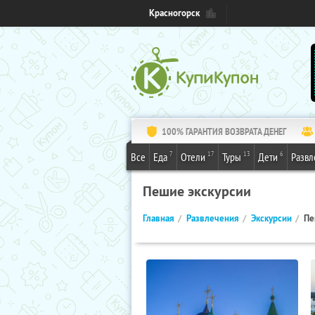
Красногорск
100% ГАРАНТИЯ ВОЗВРАТА ДЕНЕГ
7
17
13
6
Все
Еда
Отели
Туры
Дети
Развл
Пешие экскурсии
Главная
Развлечения
Экскурсии
Пе