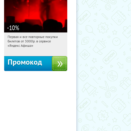
-10
%
Первая и все повторные покупки
21:19:41
Получили:
155
билетов от 3000р. в сервисе
Россия
«Яндекс Афиша»
Промокод