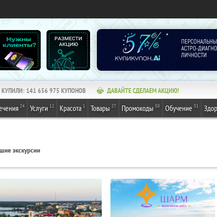
КУПИЛИ:
141 656 975
КУПОНОВ
ДАВАЙТЕ СДЕЛАЕМ АКЦИЮ!
24
12
1
27
50
31
ечения
Услуги
Красота
Товары
Промокоды
Обучение
Здор
шие экскурсии