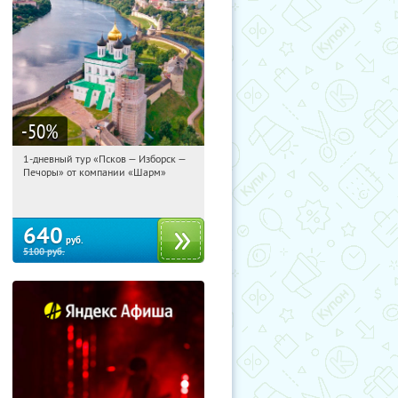
-50
%
1-дневный тур «Псков — Изборск —
21:19:41
Купили:
12
Печоры» от компании «Шарм»
Достоевская
640
руб.
5100
руб.