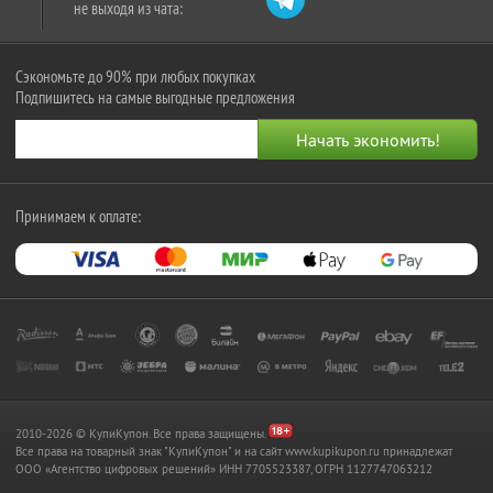
не выходя из чата:
Сэкономьте до 90% при любых покупках
Подпишитесь на самые выгодные предложения
Принимаем к оплате:
2010-2026 © КупиКупон. Все права защищены.
Все права на товарный знак "КупиКупон" и на сайт www.kupikupon.ru принадлежат
OOO «Агентство цифровых решений» ИНН 7705523387, ОГРН 1127747063212