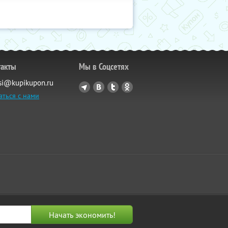
такты
Мы в Соцсетях
si@kupikupon.ru
аться с нами