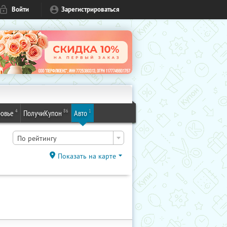
Войти
Зарегистрироваться
4
86
1
овье
ПолучиКупон
Авто
По рейтингу
Показать на карте