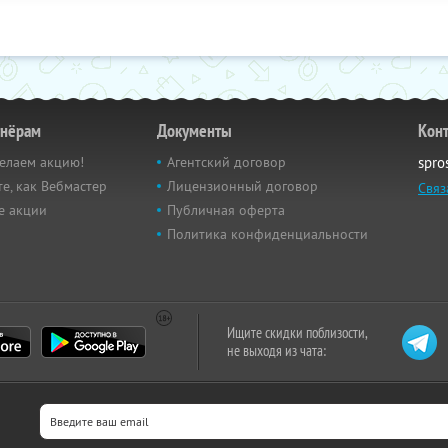
тнёрам
Документы
Кон
елаем акцию!
Агентский договор
spro
е, как Вебмастер
Лицензионный договор
Связ
е акции
Публичная оферта
Политика конфиденциальности
Ищите скидки поблизости,
не выходя из чата: