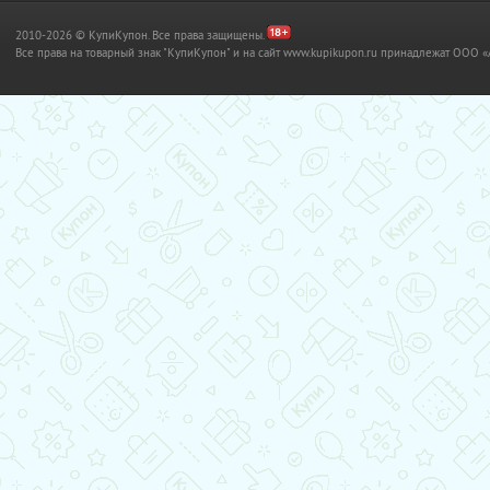
2010-2026 © КупиКупон. Все права защищены.
Все права на товарный знак "КупиКупон" и на сайт www.kupikupon.ru принадлежат OO