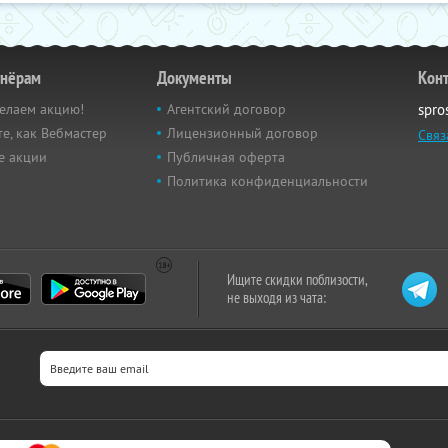
тнёрам
Документы
Кон
елаем акцию!
Агентский договор
spro
е, как Вебмастер
Лицензионный договор
Связ
е акции
Публичная оферта
Политика конфиденциальности
Ищите скидки поблизости,
не выходя из чата: