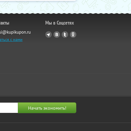
такты
Мы в Соцсетях
si@kupikupon.ru
аться с нами