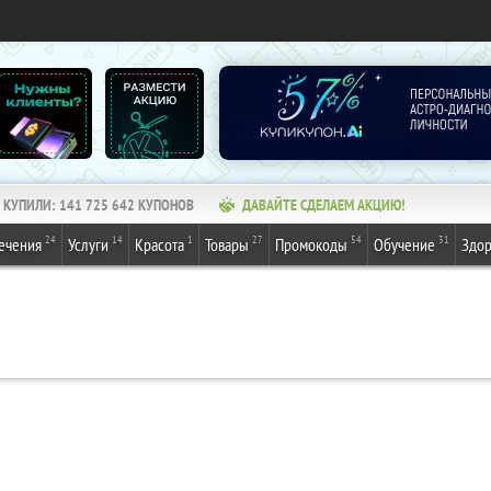
КУПИЛИ:
141 725 642
КУПОНОВ
ДАВАЙТЕ СДЕЛАЕМ АКЦИЮ!
24
14
1
27
54
31
ечения
Услуги
Красота
Товары
Промокоды
Обучение
Здор