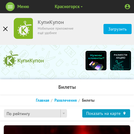
Меню
Красногорск
КупиКупон
Мобильное приложение
Загрузить
ещё удобнее
Билеты
Главная
Развлечения
Билеты
Показать на карте
По рейтингу