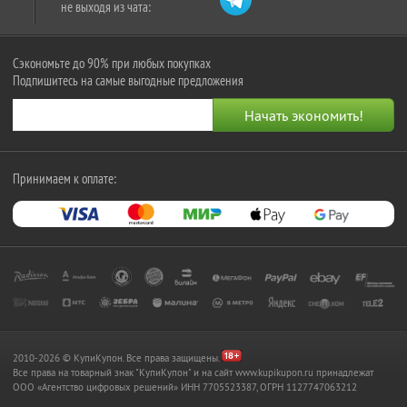
не выходя из чата:
Сэкономьте до 90% при любых покупках
Подпишитесь на самые выгодные предложения
Принимаем к оплате:
2010-2026 © КупиКупон. Все права защищены.
Все права на товарный знак "КупиКупон" и на сайт www.kupikupon.ru принадлежат
OOO «Агентство цифровых решений» ИНН 7705523387, ОГРН 1127747063212