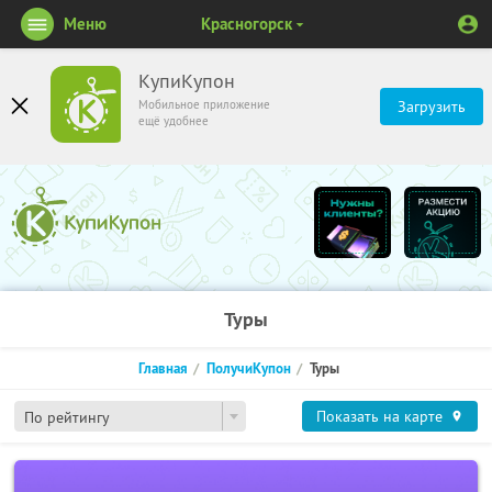
Меню
Красногорск
КупиКупон
Мобильное приложение
Загрузить
ещё удобнее
Туры
Главная
ПолучиКупон
Туры
Показать на карте
По рейтингу