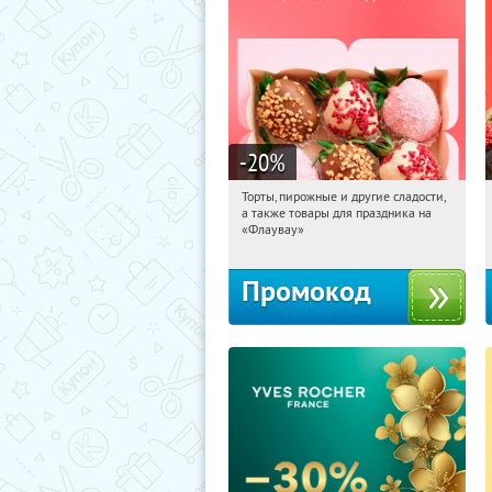
-20
%
Торты, пирожные и другие сладости,
09:21:26
Получили:
6
а также товары для праздника на
Россия
«Флаувау»
Промокод