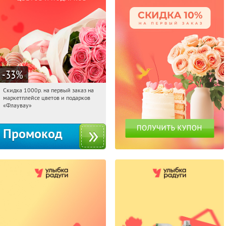
-33
%
Скидка 1000р. на первый заказ на
09:21:26
Получили:
18
маркетплейсе цветов и подарков
Россия
«Флаувау»
Промокод