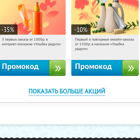
-35
%
-10
%
3 первых заказа от 1000р. в
Первый и повторные онлайн-заказы
09:21:26
Получили:
12
09:21:26
Получили:
1
интернет-магазине «Улыбка радуги»
от 1500р. в магазине «Улыбка
Россия
Россия
радуги»
Промокод
Промокод
ПОКАЗАТЬ БОЛЬШЕ АКЦИЙ