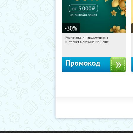
-30
%
Косметика и парфюмерия в
09:21:26
Получили:
2
интернет-магазине Ив Роше
Россия
Промокод