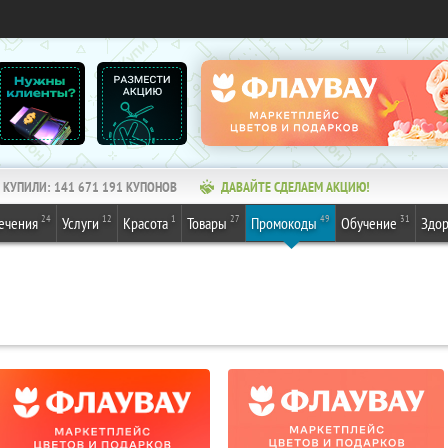
КУПИЛИ:
141 671 191
КУПОНОВ
ДАВАЙТЕ СДЕЛАЕМ АКЦИЮ!
24
12
1
27
49
31
ечения
Услуги
Красота
Товары
Промокоды
Обучение
Здор