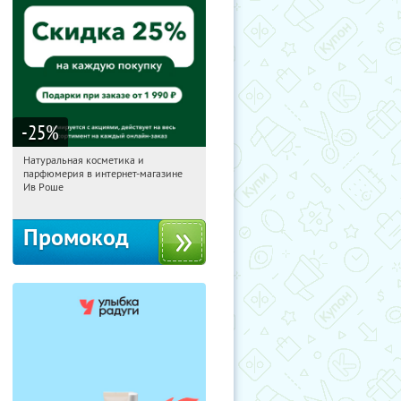
-25
%
Натуральная косметика и
09:21:26
Получили:
1
парфюмерия в интернет-магазине
Россия
Ив Роше
Промокод