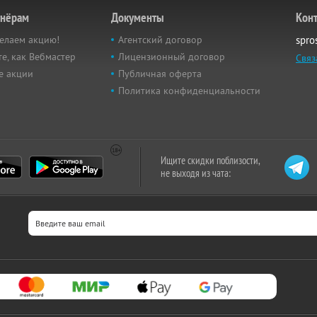
тнёрам
Документы
Кон
елаем акцию!
Агентский договор
spro
е, как Вебмастер
Лицензионный договор
Связ
е акции
Публичная оферта
Политика конфиденциальности
Ищите скидки поблизости,
не выходя из чата: