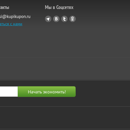
такты
Мы в Соцсетях
si@kupikupon.ru
аться с нами