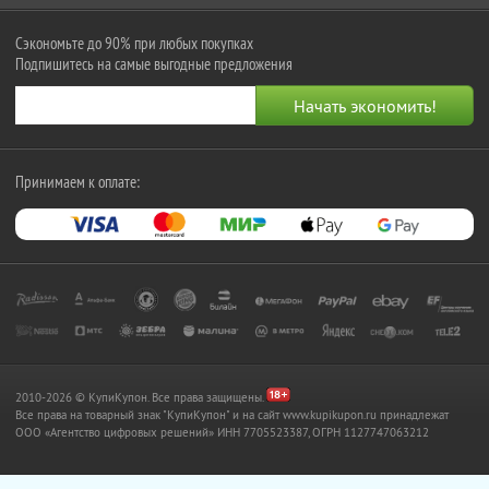
Сэкономьте до 90% при любых покупках
Подпишитесь на самые выгодные предложения
Принимаем к оплате:
2010-2026 © КупиКупон. Все права защищены.
Все права на товарный знак "КупиКупон" и на сайт www.kupikupon.ru принадлежат
OOO «Агентство цифровых решений» ИНН 7705523387, ОГРН 1127747063212