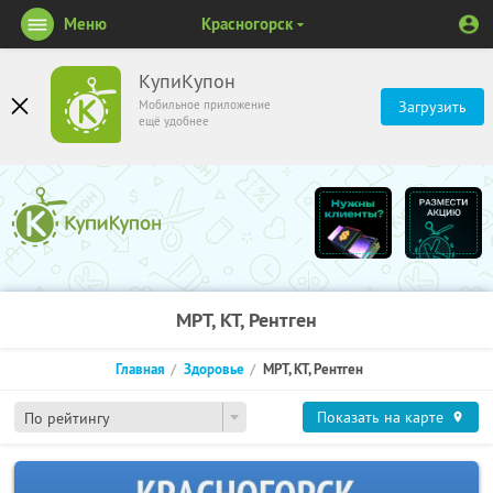
Меню
Красногорск
КупиКупон
Мобильное приложение
Загрузить
ещё удобнее
МРТ, КТ, Рентген
Главная
Здоровье
МРТ, КТ, Рентген
Показать на карте
По рейтингу