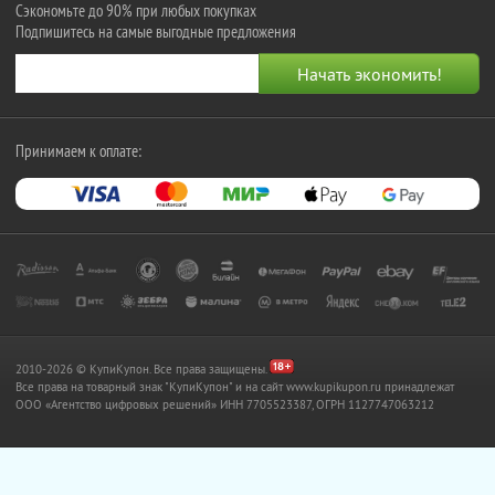
Сэкономьте до 90% при любых покупках
Подпишитесь на самые выгодные предложения
Принимаем к оплате:
2010-2026 © КупиКупон. Все права защищены.
Все права на товарный знак "КупиКупон" и на сайт www.kupikupon.ru принадлежат
OOO «Агентство цифровых решений» ИНН 7705523387, ОГРН 1127747063212