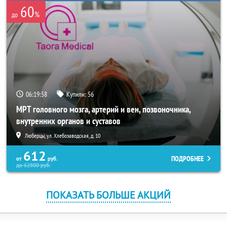
60
%
до
06:19:58
Купили:
56
МРТ головного мозга, артерий и вен, позвоночника,
внутренних органов и суставов
Люберцы, ул. Хлебозаводская, д. 10
612
ПОДРОБНЕЕ
от
руб.
до
62800
руб.
ПОКАЗАТЬ БОЛЬШЕ АКЦИЙ