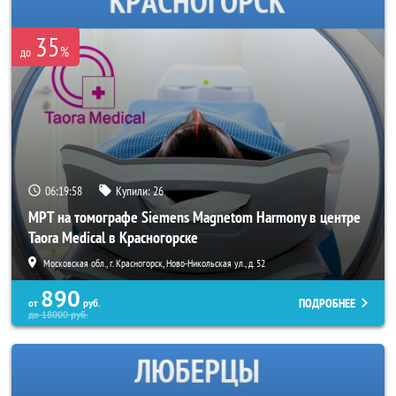
35
%
до
06:19:58
Купили:
26
МРТ на томографе Siemens Magnetom Harmony в центре
Taora Medical в Красногорске
Московская обл., г. Красногорск, Ново-Никольская ул., д. 52
890
ПОДРОБНЕЕ
от
руб.
до
18000
руб.