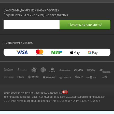
Сэкономьте до 90% при любых покупках
Подпишитесь на самые выгодные предложения
Принимаем к оплате:
2010-2026 © КупиКупон. Все права защищены.
Все права на товарный знак "КупиКупон" и на сайт www.kupikupon.ru принадлежат
OOO «Агентство цифровых решений» ИНН 7705523387, ОГРН 1127747063212