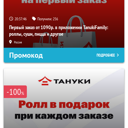
20:37:45
Получили:
256
Первый заказ от 1090р. в приложении TanukiFamily:
роллы, суши, пицца и другое
Россия
Промокод
ПОДРОБНЕЕ
-100
%