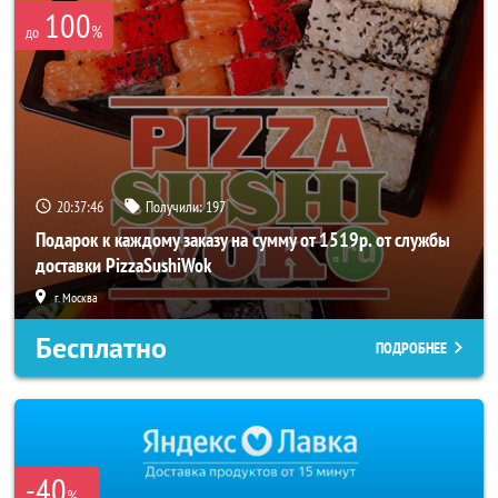
100
%
до
20:37:45
Получили:
197
Подарок к каждому заказу на сумму от 1519р. от службы
доставки PizzaSushiWok
г. Москва
Бесплатно
ПОДРОБНЕЕ
-40
%