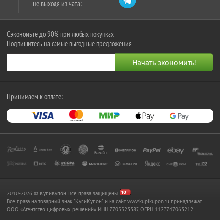
не выходя из чата:
Сэкономьте до 90% при любых покупках
Подпишитесь на самые выгодные предложения
Принимаем к оплате:
2010-2026 © КупиКупон. Все права защищены.
Все права на товарный знак "КупиКупон" и на сайт www.kupikupon.ru принадлежат
OOO «Агентство цифровых решений» ИНН 7705523387, ОГРН 1127747063212