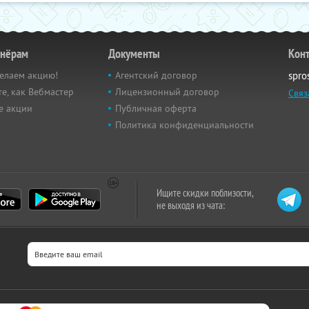
тнёрам
Документы
Кон
елаем акцию!
Агентский договор
spro
е, как Вебмастер
Лицензионный договор
Связ
е акции
Публичная оферта
Политика конфиденциальности
Ищите скидки поблизости,
не выходя из чата: