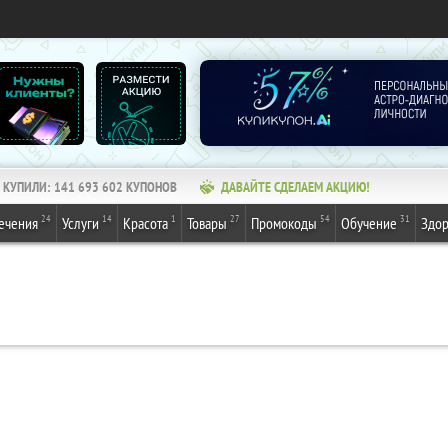
КУПИЛИ:
141 693 602
КУПОНОВ
ДАВАЙТЕ СДЕЛАЕМ АКЦИЮ!
24
14
1
27
54
31
ечения
Услуги
Красота
Товары
Промокоды
Обучение
Здор