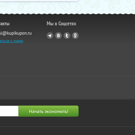
такты
Мы в Соцсетях
si@kupikupon.ru
аться с нами