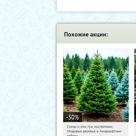
Похожие акции:
-50
%
Сосны и ели, туи, лиственные,
21:21:10
Получили:
31
плодовые деревья и ландшафтные
Московская обл., г. Химки,
работы