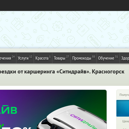
24
12
1
27
50
31
ечения
Услуги
Красота
Товары
Промокоды
Обучение
Здор
оездки от каршеринга «Ситидрайв». Красногорск
Получ
Цена