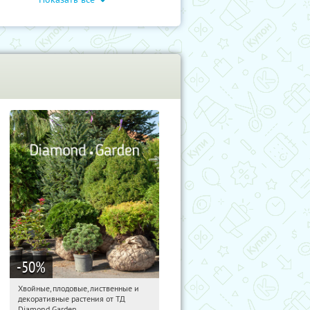
-50
%
Хвойные, плодовые, лиственные и
21:21:10
Получили:
15
декоративные растения от ТД
Выставочная
Угрешская
Diamond Garden