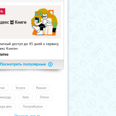
0%
латный доступ до 45 дней к сервису
екс Книги»
латно
Посмотреть популярные
гое
Услуги
Разное
мокоды
Авто
Отели
нда авто
ПолучиКупон
Показать все
уги