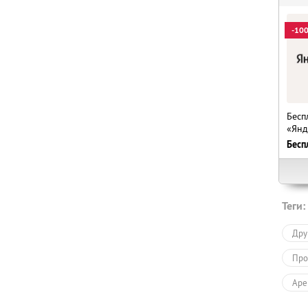
-10
Бесп
«Янд
Бесп
Теги:
Дру
Про
Аре
Усл