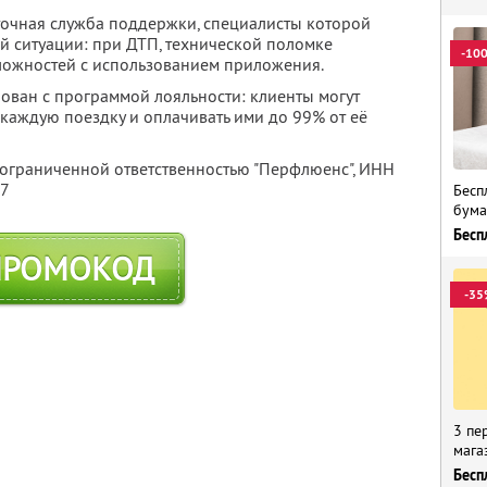
точная служба поддержки, специалисты которой
й ситуации: при ДТП, технической поломке
-10
ложностей с использованием приложения.
рован с программой лояльности: клиенты могут
каждую поездку и оплачивать ими до 99% от её
 ограниченной ответственностью "Перфлюенс",
ИНН
57
Бесп
бума
Бесп
ПРОМОКОД
-35
3 пе
мага
Бесп