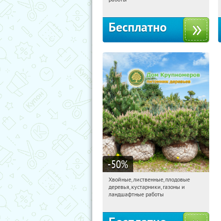
территориальное управление
Кутузовское
Бесплатно
-50
%
Хвойные, лиственные, плодовые
21:21:10
Получили:
15
деревья, кустарники, газоны и
Павелецкая
Угрешская
ландшафтные работы