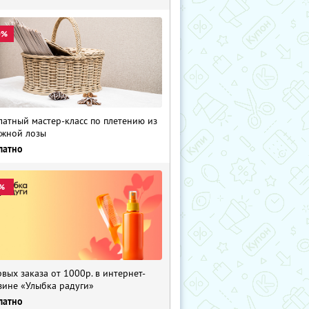
0%
латный мастер-класс по плетению из
жной лозы
латно
%
рвых заказа от 1000р. в интернет-
зине «Улыбка радуги»
латно