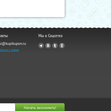
такты
Мы в Соцсетях
si@kupikupon.ru
аться с нами