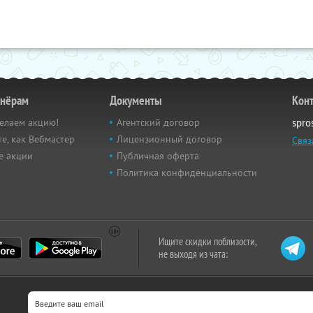
тнёрам
Документы
Кон
елаем акцию!
Агентский договор
spro
е, как Вебмастер
Лицензионный договор
Связ
е акции
Публичная оферта
Политика конфиденциальности
Ищите скидки поблизости,
не выходя из чата: