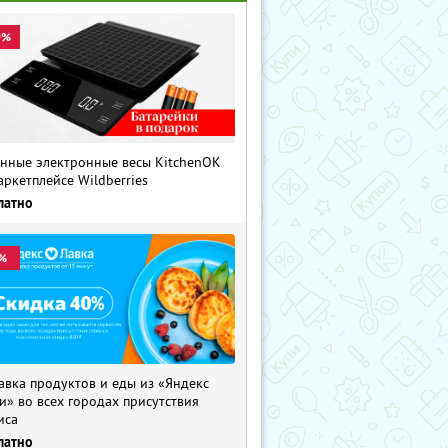
0%
нные электронные весы KitchenOK
аркетплейсе Wildberries
латно
%
авка продуктов и еды из «Яндекс
и» во всех городах присутствия
иса
латно