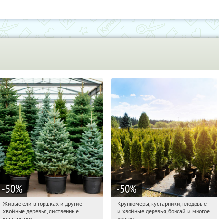
-50
%
-50
%
Живые ели в горшках и другие
Крупномеры, кустарники, плодовые
21:21:10
Получили:
53
21:21:10
Получили:
28
хвойные деревья, лиственные
и хвойные деревья, бонсай и многое
Московская обл., г. Химки,
Москва, Рябиновая улица, 17
кустарники
другое