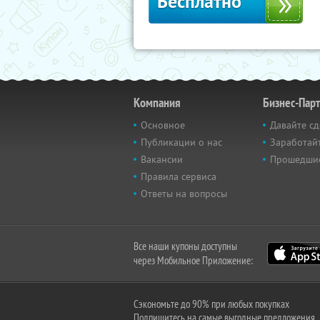
Бесплатно
Компания
Бизнес-Пар
Основное
Давайте сд
Публикации о нас
Заработайт
Вакансии
Прошедши
Правила сервиса
Ответы на вопросы
Все наши купоны доступны
через Мобильное Приложение:
Сэкономьте до 90% при любых покупках
Подпишитесь на самые выгодные предложения