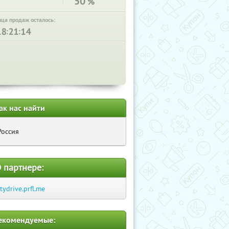
50
%
нца продаж осталось:
:
:
ак нас найти
Россия
 партнере:
itydrive.prfl.me
екомендуемые: