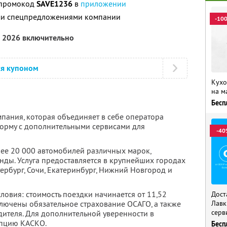
 промокод
SAVE1236
в
приложении
ими спецпредложениями компании
-10
а 2026 включительно
ся купоном
Кухо
на м
Бесп
мпания, которая объединяет в себе оператора
орму с дополнительными сервисами для
-40
лее 20 000 автомобилей различных марок,
нды. Услуга предоставляется в крупнейших городах
тербург, Сочи, Екатеринбург, Нижний Новгород и
овия: стоимость поездки начинается от 11,52
Дост
включены обязательное страхование ОСАГО, а также
Лавк
серв
дителя. Для дополнительной уверенности в
пцию КАСКО.
Бесп