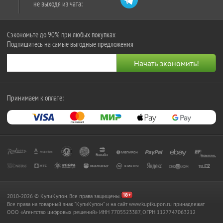
не выходя из чата:
Сэкономьте до 90% при любых покупках
Подпишитесь на самые выгодные предложения
Принимаем к оплате:
2010-2026 © КупиКупон. Все права защищены.
Все права на товарный знак "КупиКупон" и на сайт www.kupikupon.ru принадлежат
OOO «Агентство цифровых решений» ИНН 7705523387, ОГРН 1127747063212