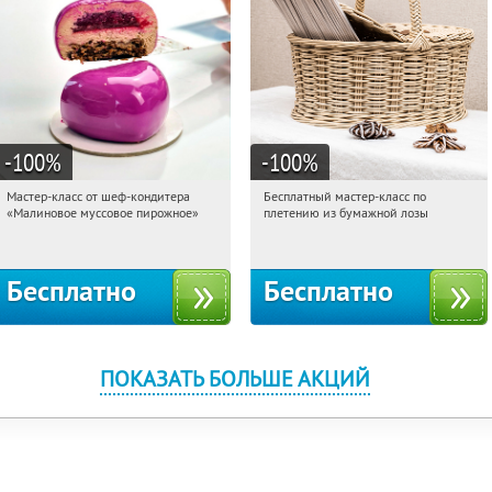
-100
%
-100
%
Мастер-класс от шеф-кондитера
Бесплатный мастер-класс по
16:46:06
Получили:
57
16:46:06
Получили:
33
«Малиновое муссовое пирожное»
плетению из бумажной лозы
Россия
Москва, Россия
Бесплатно
Бесплатно
ПОКАЗАТЬ БОЛЬШЕ АКЦИЙ