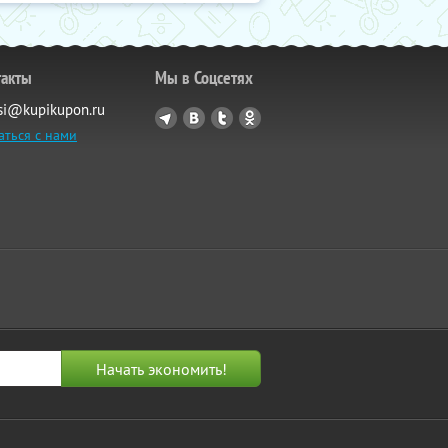
такты
Мы в Соцсетях
si@kupikupon.ru
аться с нами