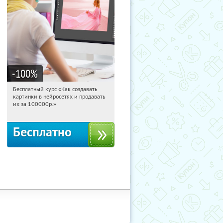
-100
%
Бесплатный курс «Как создавать
16:46:06
Получили:
524
картинки в нейросетях и продавать
Россия
их за 100000р.»
Бесплатно