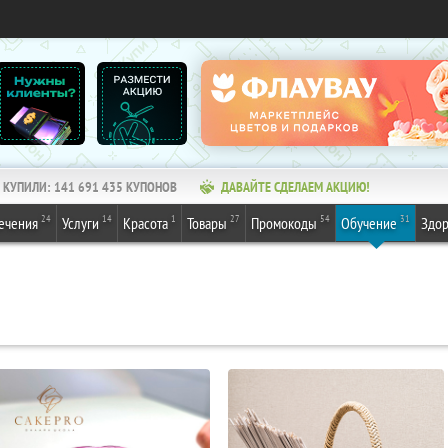
КУПИЛИ:
141 691 435
КУПОНОВ
ДАВАЙТЕ СДЕЛАЕМ АКЦИЮ!
24
14
1
27
54
31
ечения
Услуги
Красота
Товары
Промокоды
Обучение
Здор