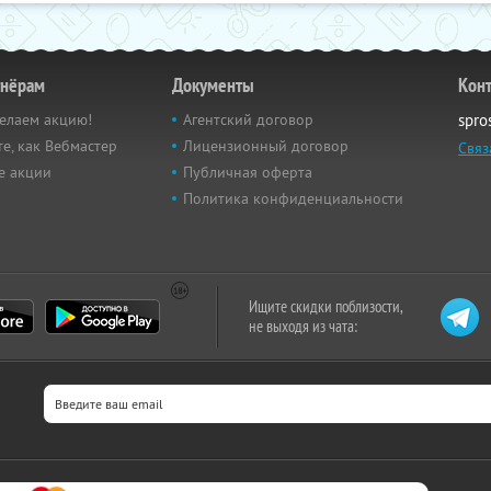
тнёрам
Документы
Кон
елаем акцию!
Агентский договор
spro
е, как Вебмастер
Лицензионный договор
Связ
е акции
Публичная оферта
Политика конфиденциальности
Ищите скидки поблизости,
не выходя из чата: