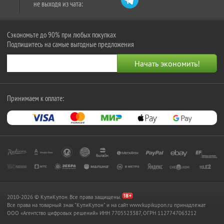
не выходя из чата:
Сэкономьте до 90% при любых покупках
Подпишитесь на самые выгодные предложения
Принимаем к оплате:
2010-2026 © КупиКупон. Все права защищены.
Все права на товарный знак "КупиКупон" и на сайт www.kupikupon.ru принадлежат
OOO «Агентство цифровых решений» ИНН 7705523387, ОГРН 1127747063212