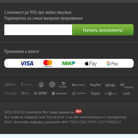
Сэкономьте до 90% при любых покупках
Подпишитесь на самые выгодные предложения
Принимаем к оплате:
2010-2026 © КупиКупон. Все права защищены.
Все права на товарный знак "КупиКупон" и на сайт www.kupikupon.ru принадлежат
OOO «Агентство цифровых решений» ИНН 7705523387, ОГРН 1127747063212