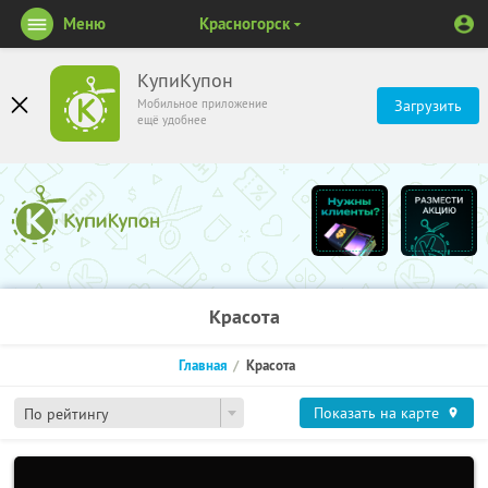
Меню
Красногорск
КупиКупон
Мобильное приложение
Загрузить
ещё удобнее
Красота
Главная
Красота
Показать на карте
По рейтингу