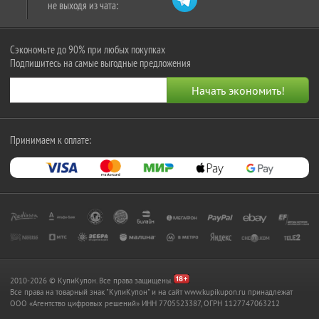
не выходя из чата:
Сэкономьте до 90% при любых покупках
Подпишитесь на самые выгодные предложения
Принимаем к оплате:
2010-2026 © КупиКупон. Все права защищены.
Все права на товарный знак "КупиКупон" и на сайт www.kupikupon.ru принадлежат
OOO «Агентство цифровых решений» ИНН 7705523387, ОГРН 1127747063212