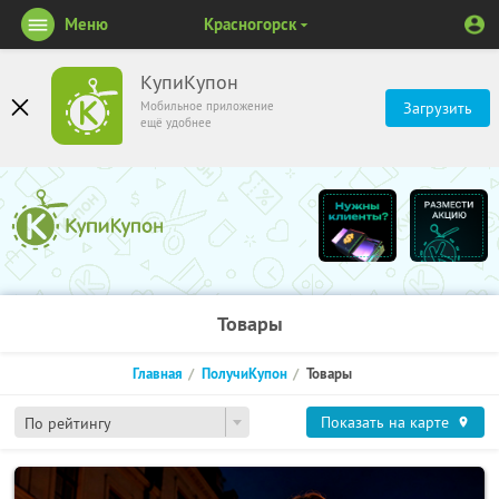
Меню
Красногорск
КупиКупон
Мобильное приложение
Загрузить
ещё удобнее
Товары
Главная
ПолучиКупон
Товары
Показать на карте
По рейтингу