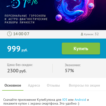
32
:
:
Купили:
999
руб.
Цена без скидки:
Экономия:
2300
57%
руб.
Основное
Адреса
Отзывы
Вопросы по акции
Скачайте приложение КупиКупона для
IOS
или
Android
и
покажите купон с экрана смартфона. Это удобно :)