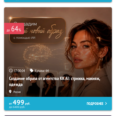
64
%
до
17:00:03
Купили:
64
Создание образа от агентства KK AI: стрижка, макияж,
одежда
Россия
499
ПОДРОБНЕЕ
от
руб.
до
6400
руб.