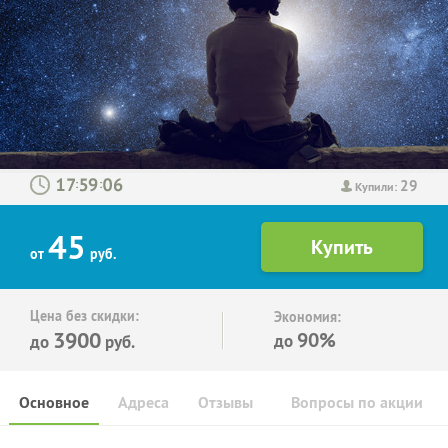
29
:
:
Купили:
45
от
руб.
Цена без скидки:
Экономия:
3900
90%
до
до
руб.
Основное
Адреса
Отзывы
Вопросы по акции