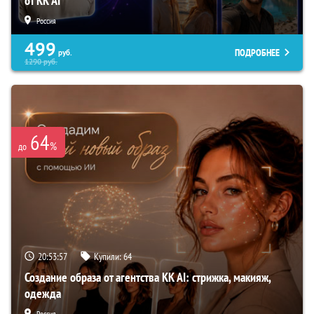
от KK AI
Россия
499
ПОДРОБНЕЕ
руб.
1290
руб.
64
%
до
20:53:56
Купили:
64
Создание образа от агентства KK AI: стрижка, макияж,
одежда
Россия