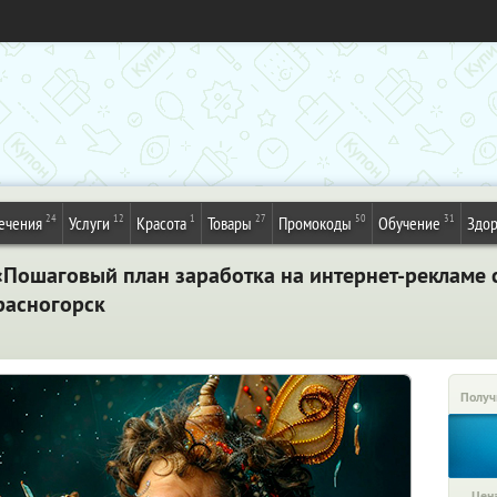
24
12
1
27
50
31
ечения
Услуги
Красота
Товары
Промокоды
Обучение
Здор
«Пошаговый план заработка на интернет-рекламе 
расногорск
Получ
Цена