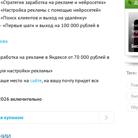
— «Стратегия заработка на рекламе и нейросетях»
Д
 — «Настройка рекламы с помощью нейросетей»
— «Поиск клиентов и выход на удалёнку»
) — «Первые шаги и выход на 100 000 рублей в
Инт
зар
ко
сива
Бе
аработка на рекламе в Яндексе от 70 000 рублей в
для настройки рекламы»
Теги:
ваше место на
сайте
, на вашу почту придет вся
Пов
Онл
 2026 включительно
Обу
ся купоном
НИИ