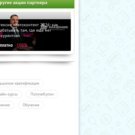
ругие акции партнера
енсив «Автоконтент 2026: как
абатывать там, где еще нет
нкурентов»
сплатно
-100%
ышение квалификации
айн-курсы
ПолучиКупон
чение
Обучение