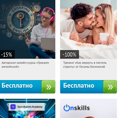
-15
%
-100
%
Авторские онлайн-курсы «Грокаем
Тренинг «Как вернуть в постель
12:30:24
Получили:
4
12:30:24
Получили:
16
английский»
страсть» от Оксаны Бачинской
Россия
Россия
Бесплатно
Бесплатно