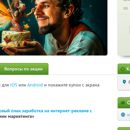
∞
Вопросы по акции
К
а для
IOS
или
Android
и покажите купон с экрана
О
вый план заработка на интернет-рекламе с
o
мии маркетинга»