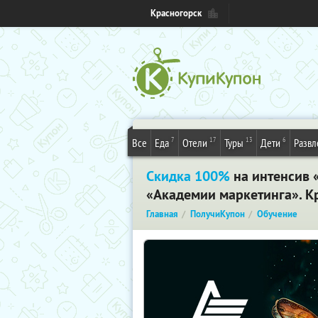
Красногорск
7
17
13
6
Все
Еда
Отели
Туры
Дети
Развл
Скидка 100%
на интенсив 
«Академии маркетинга». К
Главная
ПолучиКупон
Обучение