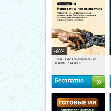
-60
%
Онлайн-курсы по нейросетям от
12:30:24
Получили:
6
академии «Эдюсон»
Москва
Бесплатно