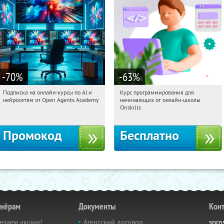
-70
%
-63
%
Подписка на онлайн-курсы по AI и
Курс программирования для
12:30:24
Получили:
18
12:30:24
Получили:
4
нейросетям от Open Agents Academy
начинающих от онлайн-школы
Россия
Россия
Onskills
Промокод
Бесплатно
тнёрам
Документы
Кон
елаем акцию!
Агентский договор
spro