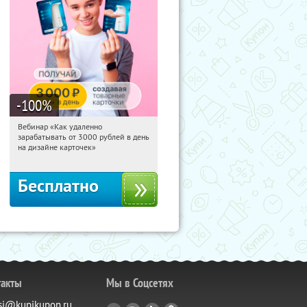
-100
%
Вебинар «Как удаленно
12:30:24
Получили:
48
зарабатывать от 3000 рублей в день
Россия
на дизайне карточек»
Бесплатно
такты
Мы в Соцсетях
si@kupikupon.ru