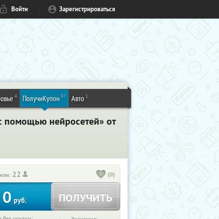
Войти
Зарегистрироваться
4
87
1
овье
ПолучиКупон
Авто
с помощью нейросетей» от
22
(0)
или:
0
ПОЛУЧИТЬ
руб.
 без скидки: