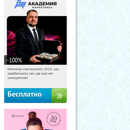
-100
%
Интенсив «Автоконтент 2026: как
12:30:24
Получили:
4
зарабатывать там, где еще нет
Россия
конкурентов»
Бесплатно