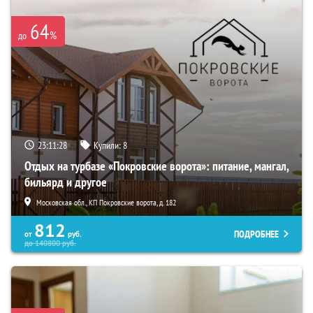
64
%
до
23:11:26
Купили:
8
Отдых на турбазе «Покровские ворота»: питание, мангал,
бильярд и другое
Московская обл., КП Покровские ворота, д. 182
812
ПОДРОБНЕЕ
от
руб.
до
140800
руб.