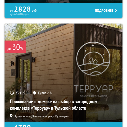
2828
ПОДРОБНЕЕ
от
руб.
до
65700
руб.
30
%
до
23:11:26
Купили:
8
Проживание в домике на выбор в загородном
комплексе «Терруар» в Тульской области
Тульская обл., Ясногорский р-н, с. Кузмищево