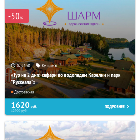
-50
%
02:24:49
Купили:
6
«Тур на 2 дня: сафари по водопадам Карелии и парк
“Рускеала"»
Достоевская
1620
ПОДРОБНЕЕ
руб.
12900
руб.