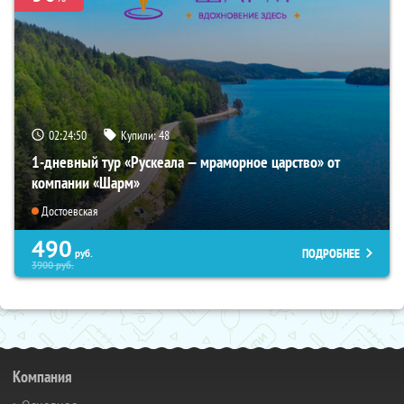
02:24:49
Купили:
48
1-дневный тур «Рускеала — мраморное царство» от
компании «Шарм»
Достоевская
490
ПОДРОБНЕЕ
руб.
3900
руб.
Компания