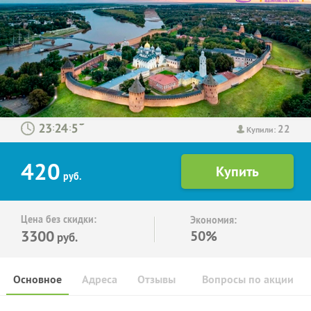
22
:
:
Купили:
420
руб.
Цена без скидки:
Экономия:
3300
50%
руб.
Основное
Адреса
Отзывы
Вопросы по акции