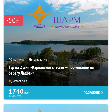
-50
%
02:24:49
Купили:
39
Тур на 2 дня «Карельское счастье — проживание на
берегу Ладоги»
Достоевская
1740
ПОДРОБНЕЕ
руб.
13900
руб.