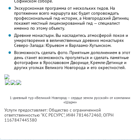
Софийском соборе.
Экскурсионная программа от нескольких гидов. На
протяжении всего маршрута вас будет сопровождать
профессиональный гид-историк, а Новгородский Детинец
покажет местный лицензированный гид — специалист
именно по этому объекту.
Древние монастыри. Вы насладитесь атмосферой покоя и
умиротворения в величественных древних монастырях
Северо-Запада: Юрьевом и Варлаамо-Хутынском.
Возможность сделать фото. Приятным дополнением в этот
день станет возможность прогуляться и сделать памятные
фотографии в Ярославовом Дворище, Кремле-Детинце и
других уголках Великого Новгорода и его окрестностей.
1-дневный тур «Великий Новгород — сердце земли русской» от компании
«Шарм»
Услуги предоставляет: Общество с ограниченной
ответственностью "КС РЕСУРС",
ИНН 7814672460
, ОГРН
1167847445380