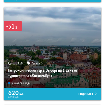
-51
%
02:24:49
Купили:
5
Гастрономический тур в Выборг на 1 день от
туроператора «ХохломаТур»
Сенная площадь
620
ПОДРОБНЕЕ
руб.
6290
руб.