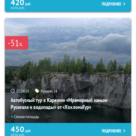
420
ПОДРОБНЕЕ
руб.
4230
руб.
-51
%
02:24:49
Купили:
24
Автобусный тур в Карелию «Мраморный каньон
Рускеала и водопады» от «ХохломаТур»
Сенная площадь
450
ПОДРОБНЕЕ
руб.
4550
руб.