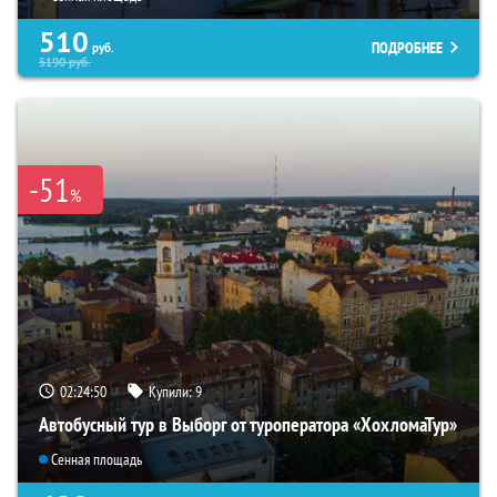
510
ПОДРОБНЕЕ
руб.
5190
руб.
-51
%
02:24:49
Купили:
9
Автобусный тур в Выборг от туроператора «ХохломаТур»
Сенная площадь