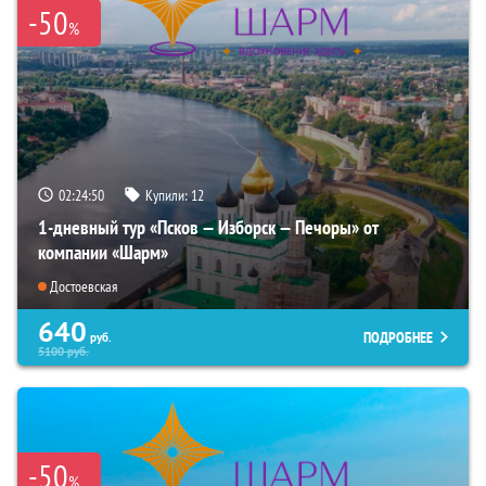
-50
%
02:24:49
Купили:
12
1-дневный тур «Псков — Изборск — Печоры» от
компании «Шарм»
Достоевская
640
ПОДРОБНЕЕ
руб.
5100
руб.
-50
%