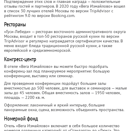
Подтверждение этих слов и главная награда — положительные
отзывы гостей и партнеров. В 2020 году «Вега Измайлово» вошел
в список 30 лучших отелей Москвы по версии TripAdvisor с
рейтингом 9.0 по версии Booking.com.
Рестораны
«Гуси-Лебеди» — ресторан восточного административного округа
Москвы, входит в топ-50 ресторанов русской кухни по версии
TripAdvisor и регулярно награждается сертификатом качества. В
меню входят блюда традиционной русской кухни, а также
европейской и средиземноморской.
Конгресс-центр
В отеле «Вега Измайлово» вы можете быстро подобрать
конференц-зал под планируемое мероприятие: большую
конференцию, выставку или семинар.
Для проведения конференции подойдут большие залы
вместимостью до 500 человек, для выставок и семинаров — малые
залы до 45 человек. Общая вместимость залов — 1950 человек,
площадь — 2200 кв. м.
Оформление: лаконичный и яркий интерьер, большие
панорамные окна, сцена, возможность объединять пространства.
Номерной фонд
Отель «Вега Измайлово» включает в себя большое количество
номеров различных категорий: от «Стандарта» до «Люкс». Это