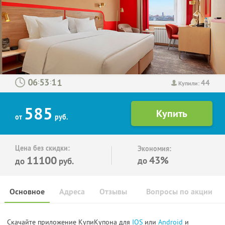
44
:
:
Купили:
585
от
руб.
Цена без скидки:
Экономия:
11100
43%
до
до
руб.
Основное
Адреса
Отзывы
Вопросы по акции
Скачайте приложение КупиКупона для
IOS
или
Android
и