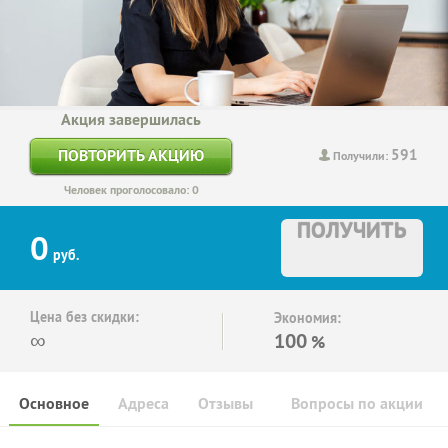
Акция завершилась
591
ПОВТОРИТЬ АКЦИЮ
Получили:
Человек проголосовало: 0
ПОЛУЧИТЬ
0
руб.
Цена без скидки:
Экономия:
∞
100
%
Основное
Адреса
Отзывы
Вопросы по акции