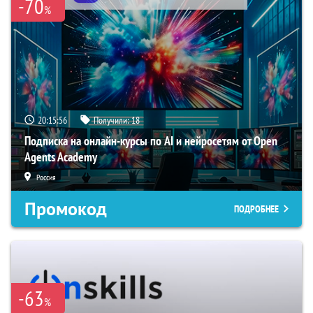
-70
%
20:15:56
Получили:
18
Подписка на онлайн-курсы по AI и нейросетям от Open
Agents Academy
Россия
Промокод
ПОДРОБНЕЕ
-63
%