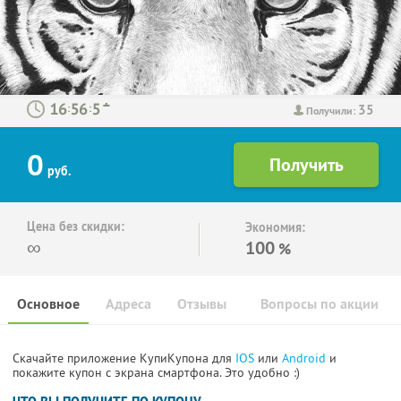
35
:
:
Получили:
0
руб.
Цена без скидки:
Экономия:
∞
100
%
Основное
Адреса
Отзывы
Вопросы по акции
Скачайте приложение КупиКупона для
IOS
или
Android
и
покажите купон с экрана смартфона. Это удобно :)