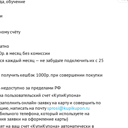
жда, обучение
ки
ному счёту
латно
0р. в месяц без комиссии
я каждый месяц — не забудьте подключить их с 25
 получить кешбэк 1000р. при совершении покупки
 недоступно за пределами РФ
а пользовательский счет «КупиКупона»
заполнить онлайн-заявку на карту и совершить по
цию, написать на почту
sprosi@kupikupon.ru
обильного телефона, который используете на
ния заявки на оформление карты)
ят на ваш счет «КупиКупона» автоматически в