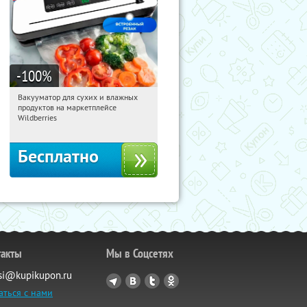
-100
%
Вакууматор для сухих и влажных
13:20:01
Получили:
193
продуктов на маркетплейсе
Россия
Wildberries
Бесплатно
такты
Мы в Соцсетях
si@kupikupon.ru
аться с нами