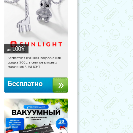
100
%
до
Бесплатная изящная подвеска или
13:20:01
Получили:
74
скидка 500р. в сети ювелирных
Россия
магазинов SUNLIGHT
Бесплатно