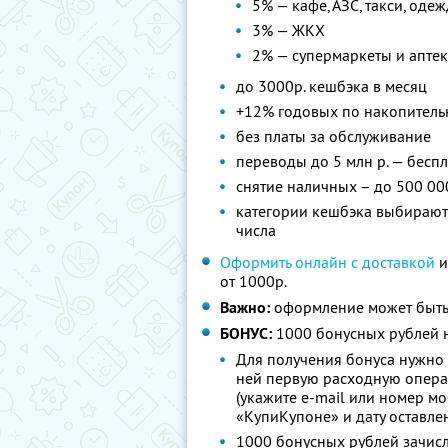
5% — кафе, АЗС, такси, оде
3% — ЖКХ
2% — супермаркеты и апте
до 3000р. кешбэка в месяц
+12% годовых по накопитель
без платы за обслуживание
переводы до 5 млн р. — бесп
снятие наличных – до 500 00
категории кешбэка выбираютс
числа
Оформить онлайн с доставкой
и
от 1000р.
Важно:
оформление может быть
БОНУС:
1000 бонусных рублей н
Для получения бонуса нужно 
ней первую расходную опера
(укажите e-mail или номер м
«КупиКупоне» и дату оставле
1000 бонусных рублей зачисл