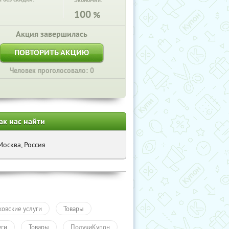
Экономия:
100
%
Акция завершилась
ПОВТОРИТЬ АКЦИЮ
Человек проголосовало: 0
ак нас найти
Москва, Россия
ковские услуги
Товары
уги
Товары
ПолучиКупон