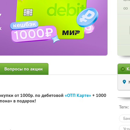
∞
Вопросы по акции
К
окупки от 1000р. по дебетовой
«ОТП Карте»
+ 1000
пона» в подарок!
Теги:
Бан
Усл