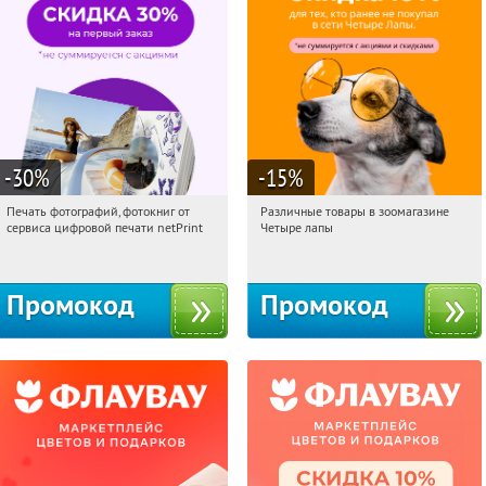
-30
%
-15
%
Печать фотографий, фотокниг от
Различные товары в зоомагазине
13:20:01
Получили:
4
13:20:01
Получи первым!
сервиса цифровой печати netPrint
Четыре лапы
Россия
Россия
Промокод
Промокод