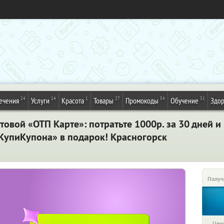
24
14
1
27
54
31
ечения
Услуги
Красота
Товары
Промокоды
Обучение
Здор
товой «ОТП Карте»: потратьте 1000р. за 30 дней и
«КупиКупона» в подарок! Красногорск
Получ
Цена