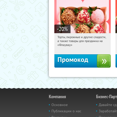
-20
%
Торты, пирожные и другие сладости,
13:20:01
Получили:
6
а также товары для праздника на
Россия
«Флаувау»
Промокод
Компания
Бизнес-Пар
Основное
Давайте сд
Публикации о нас
Заработайт