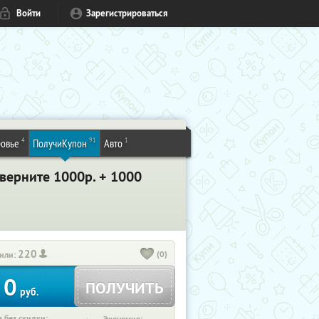
Войти
Зарегистрироваться
4
91
1
овье
ПолучиКупон
Авто
 верните 1000р. + 1000
220
(0)
или:
0
ПОЛУЧИТЬ
руб.
 без скидки: