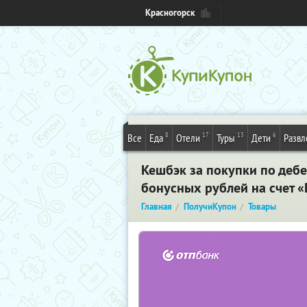
Красногорск
8
17
13
6
Все
Еда
Отели
Туры
Дети
Развл
Кешбэк за покупки по дебе
бонусных рублей на счет 
Главная
ПолучиКупон
Товары