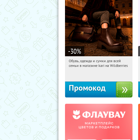
-30
%
Обувь, одежда и сумки для всей
13:20:01
Получили:
32
семьи в магазине kari на Wildberries
Россия
Промокод