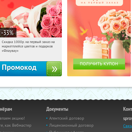
-33
%
Скидка 1000р. на первый заказ на
13:20:01
Получили:
18
маркетплейсе цветов и подарков
Россия
«Флаувау»
Промокод
тнёрам
Документы
Кон
елаем акцию!
Агентский договор
spro
е, как Вебмастер
Лицензионный договор
Связ