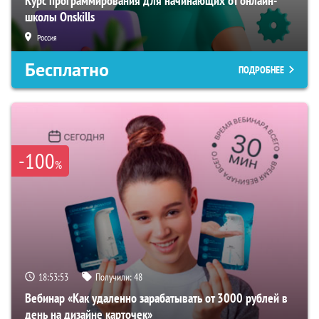
Курс программирования для начинающих от онлайн-
школы Onskills
Россия
Бесплатно
ПОДРОБНЕЕ
-100
%
18:53:52
Получили:
48
Вебинар «Как удаленно зарабатывать от 3000 рублей в
день на дизайне карточек»