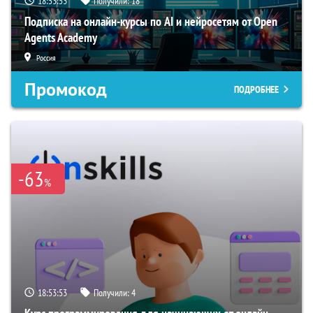
18:53:52
Получили:
18
Подписка на онлайн-курсы по AI и нейросетям от Open
Agents Academy
Россия
Промокод
ПОДРОБНЕЕ
-63
%
18:53:52
Получили:
4