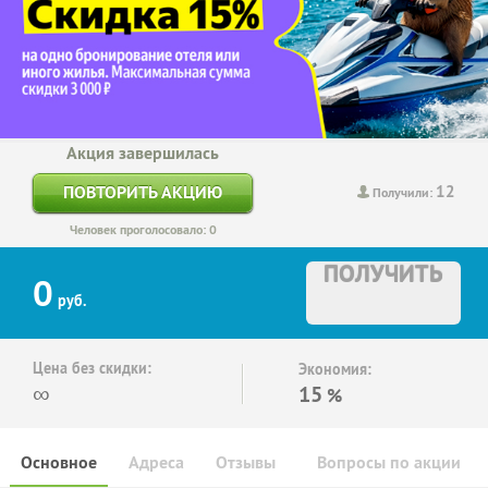
Акция завершилась
12
ПОВТОРИТЬ АКЦИЮ
Получили:
Человек проголосовало: 0
ПОЛУЧИТЬ
0
руб.
Цена без скидки:
Экономия:
∞
15
%
Основное
Адреса
Отзывы
Вопросы по акции