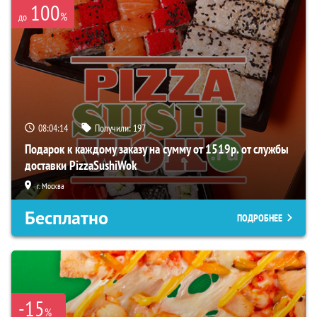
100
%
до
08:04:14
Получили:
197
Подарок к каждому заказу на сумму от 1519р. от службы
доставки PizzaSushiWok
г. Москва
Бесплатно
ПОДРОБНЕЕ
-15
%