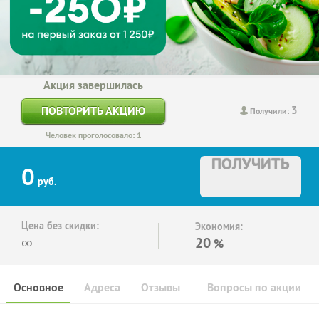
Акция завершилась
3
ПОВТОРИТЬ АКЦИЮ
Получили:
Человек проголосовало: 1
ПОЛУЧИТЬ
0
руб.
Цена без скидки:
Экономия:
∞
20
%
Основное
Адреса
Отзывы
Вопросы по акции